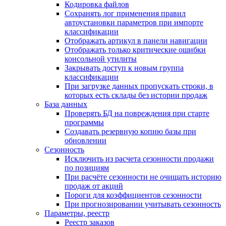
Кодировка файлов
Сохранять лог применения правил
автоустановки параметров при импорте
классификации
Отображать артикул в панели навигации
Отображать только критические ошибки
консольной утилиты
Закрывать доступ к новым группа
классификации
При загрузке данных пропускать строки, в
которых есть склады без истории продаж
База данных
Проверять БД на повреждения при старте
программы
Создавать резервную копию базы при
обновлении
Сезонность
Исключить из расчета сезонности продажи
по позициям
При расчёте сезонности не очищать историю
продаж от акций
Пороги для коэффициентов сезонности
При прогнозировании учитывать сезонность
Параметры, реестр
Реестр заказов