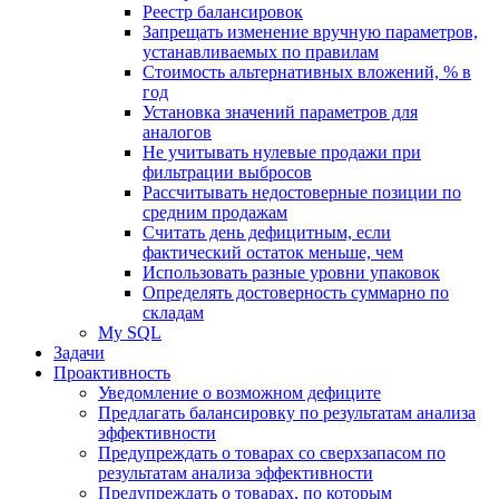
Реестр балансировок
Запрещать изменение вручную параметров,
устанавливаемых по правилам
Стоимость альтернативных вложений, % в
год
Установка значений параметров для
аналогов
Не учитывать нулевые продажи при
фильтрации выбросов
Рассчитывать недостоверные позиции по
средним продажам
Считать день дефицитным, если
фактический остаток меньше, чем
Использовать разные уровни упаковок
Определять достоверность суммарно по
складам
My SQL
Задачи
Проактивность
Уведомление о возможном дефиците
Предлагать балансировку по результатам анализа
эффективности
Предупреждать о товарах со сверхзапасом по
результатам анализа эффективности
Предупреждать о товарах, по которым