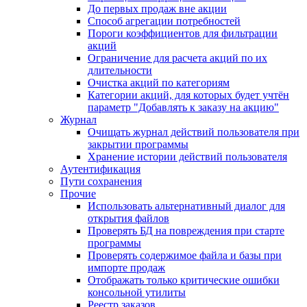
До первых продаж вне акции
Способ агрегации потребностей
Пороги коэффициентов для фильтрации
акций
Ограничение для расчета акций по их
длительности
Очистка акций по категориям
Категории акций, для которых будет учтён
параметр "Добавлять к заказу на акцию"
Журнал
Очищать журнал действий пользователя при
закрытии программы
Хранение истории действий пользователя
Аутентификация
Пути сохранения
Прочие
Использовать альтернативный диалог для
открытия файлов
Проверять БД на повреждения при старте
программы
Проверять содержимое файла и базы при
импорте продаж
Отображать только критические ошибки
консольной утилиты
Реестр заказов