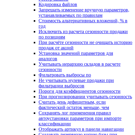
Кодировка файлов
Запрещать изменение вручную параметров,
устанавливаемых по правилам
Стоимость альтернативных вложений, % в
год
Исключить из расчета сезонности продажи
по позициям
При расчёте сезонности не очищать историю
продаж от акций
Установка значений параметров для
аналогов
Учитывать иерархию складов в расчете
сезонности
Фильтровать выбросы по
Не учитывать нулевые продажи при
фильтрации выбросов
Пороги для коэффициентов сезонности
При прогнозировании учитывать сезонность
Считать день дефицитным, если
фактический остаток меньше, чем
Сохранять лог применения правил
автоустановки параметров при импорте
классификации
Отображать артикул в панели навигации
Создавать резервную копию базы при